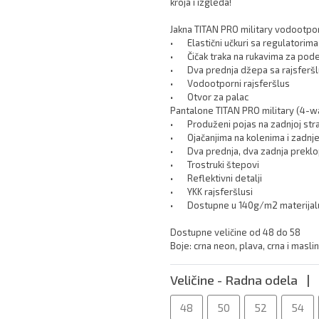
kroja i izgleda! 

Jakna TITAN PRO military vodootpor
•	Elastični učkuri sa regulatorima u kapuljači

•	Čičak traka na rukavima za podešavanje

•	Dva prednja džepa sa rajsferšlusom, jedan na grudima I na rukavu

•	Vodootporni rajsferšlus

•	Otvor za palac 

Pantalone TITAN PRO military (4-wa
•	Produženi pojas na zadnjoj strani

•	Ojačanjima na kolenima i zadnjem delu nogavica

•	Dva prednja, dva zadnja preklop i dva multifunkcionalna džepa.

•	Trostruki štepovi 

•	Reflektivni detalji

•	YKK rajsferšlusi

•	Dostupne u 140g/m2 materijalu (3490 rsd)

Dostupne veličine od 48 do 58

Boje: crna neon, plava, crna i maslin
Veličine - Radna odela |
48
50
52
54