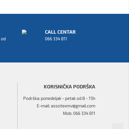
CALL CENTAR
od 
066 334 811
KORISNIČKA PODRŠKA
Podrška: ponedeljak - petak od 8 - 15h
E-mail: assotexmv@gmail.com
Mob: 066 334 811