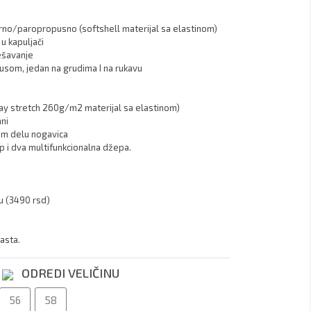
no/paropropusno (softshell materijal sa elastinom) 

y stretch 260g/m2 materijal sa elastinom) 

asta. 
ODREDI VELIČINU
56
58