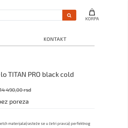
KORPA
KONTAKT
lo TITAN PRO black cold
14 490,00 rsd
bez poreza
tch materijala(rasteže se u četri pravca) perfektnog 