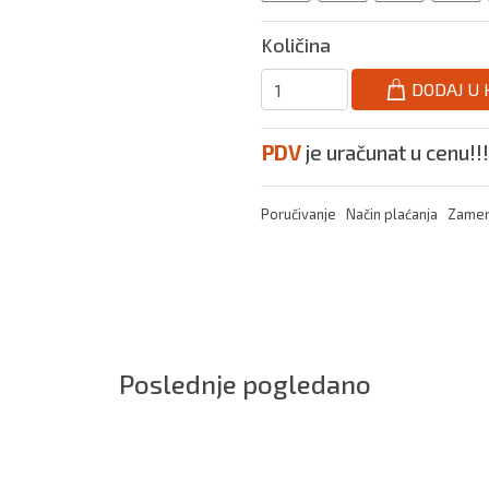
Količina
DODAJ U
PDV
je uračunat u cenu!!!
Poručivanje
Način plaćanja
Zamen
Poslednje pogledano