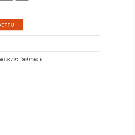
 KORPU
a i povrat
Reklamacije