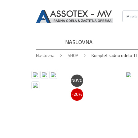
NASLOVNA
Naslovna
SHOP
Komplet radno odelo TI
NOVO
-26%