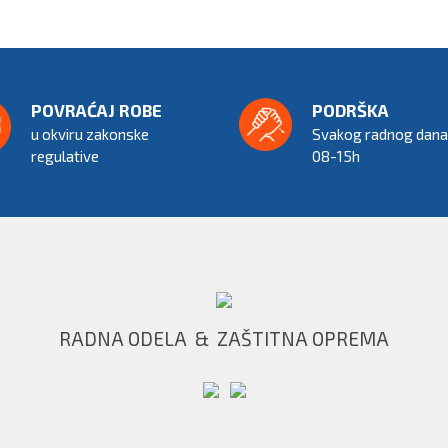
POVRAĆAJ ROBE
PODRŠKA
u okviru zakonske 
Svakog radnog dana 
regulative
08-15h
RADNA ODELA  &  ZAŠTITNA OPREMA