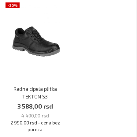
-20%
Radna cipela plitka
TEKTON S3
3 588,00 rsd
4 490,00 rsd
2 990,00 rsd - cena bez
poreza