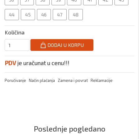
44
45
46
47
48
Količina
DODAJ U KORPU
PDV
je uračunat u cenu!!!
Poručivanje
Način plaćanja
Zamena i povrat
Reklamacije
Poslednje pogledano