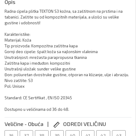
Opis
Radna cipela plitka TEKTON S3 kožna, sa zaštitnom na prstima i na 
tabanici. Zaštite su od kompozitnih materijala, a ulošci su velike 
gustine i udobnosti!

Karakteristike:

Materijal: Koža

Tip proizvoda: Kompozitna zaštitna kapa

Gornji deo cipele: špalt koža sa najlonskim vlaknima 

Unutrašnjost: mrežasta parapropusna tkanina 

Zaštitna kapa i međuđon: kompozitni 

Unutrašnji uložak: sunđer velike gustine 

Đon: poliuretan dvostruke gustine, otporan na klizanje, ulje i abraziju.

Nivo zaštite: S3

Pol: Unisex

Standard: CE Sertifikat , EN ISO 20345

Dostupno u veličinama od 36 do 48. 
Veličine - Obuća |
ODREDI VELIČINU
36
37
38
39
40
41
42
43