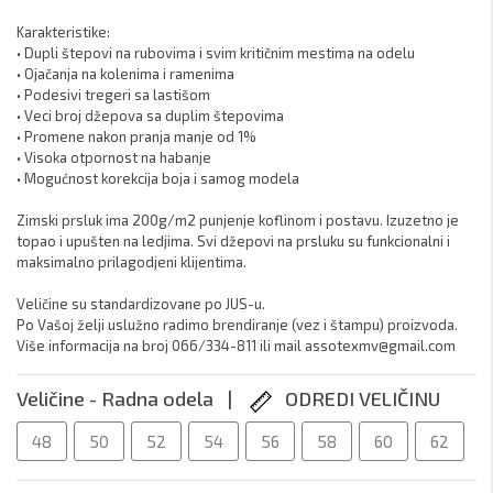
Karakteristike:

• Dupli štepovi na rubovima i svim kritičnim mestima na odelu

• Ojačanja na kolenima i ramenima

• Podesivi tregeri sa lastišom

• Veci broj džepova sa duplim štepovima

• Promene nakon pranja manje od 1%

• Visoka otpornost na habanje

• Mogućnost korekcija boja i samog modela

Zimski prsluk ima 200g/m2 punjenje koflinom i postavu. Izuzetno je 
topao i upušten na ledjima. Svi džepovi na prsluku su funkcionalni i 
maksimalno prilagodjeni klijentima.

Veličine su standardizovane po JUS-u. 

Po Vašoj želji uslužno radimo brendiranje (vez i štampu) proizvoda.

Više informacija na broj 066/334-811 ili mail assotexmv@gmail.com 
Veličine - Radna odela |
ODREDI VELIČINU
48
50
52
54
56
58
60
62