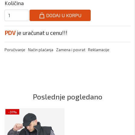
Količina
DODAJ U KORPU
PDV
je uračunat u cenu!!!
Poručivanje
Način plaćanja
Zamena i povrat
Reklamacije
Poslednje pogledano
-31%