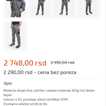
2 748,00 rsd
3 990,00 rsd
2 290,00 rsd - cena bez poreza
Opis
Moderan dizajn/kroj, izdržljiv i udoban materijal 245g/m2 diolen 
keper. 

Uvezen iz EU, poseduje atest/sertifikat i EUR1. 

Dostupne veličine od 48 do 64.
