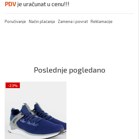
PDV
je uračunat u cenu!!!
Poručivanje
Način plaćanja
Zamena i povrat
Reklamacije
Poslednje pogledano
-23%