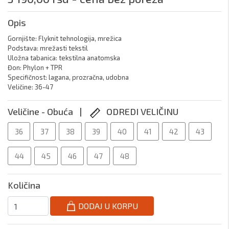
Opis
Gornjište: Flyknit tehnologija, mrežica

Podstava: mrežasti tekstil

Uložna tabanica: tekstilna anatomska

Đon: Phylon + TPR

Specifičnost: lagana, prozračna, udobna

Veličine: 36-47 
Veličine - Obuća |
ODREDI VELIČINU
36
37
38
39
40
41
42
43
44
45
46
47
48
Količina
DODAJ U KORPU