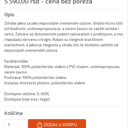
5 590,00 rsd - cena bez poreza
Opis
Zimska jakna za jako nepovoljne vremenske uslove. Umjtno krzno štiti 
od hladnoće, vodonepropusna je, a vareni šavovi će zaštiti od kiše i 
vetra. Zatvara se dvosmerinim patent zatvaračem s preklopom, a ima 
i kapuljaču skrivenu u kragni. Rukavi su stegnuti elastičnom 
manžetnom, a jakna je stegnuta u struku što će dodatno zaštititi od 
nepovoljnih vremenskih uslova.

Karakteristike:

Materijal: 100% poliestersko vlakno s PVC slojem, vodonepropusan, 
vareni šavovi

Podstava: 100% poliestersko vlakno

Izolacija: mrežasto pletivo, poliestersko vlakno

Dostupne veličine: S-XXXL

Dostupne boje siva i teget. 
Količina
DODAJ U KORPU