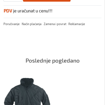
PDV
je uračunat u cenu!!!
Poručivanje
Način plaćanja
Zamena i povrat
Reklamacije
Poslednje pogledano